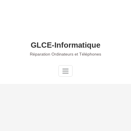
Skip
to
content
GLCE-Informatique
Réparation Ordinateurs et Téléphones