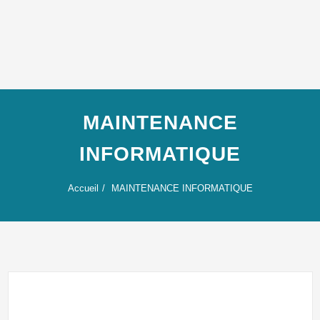
MAINTENANCE
INFORMATIQUE
Accueil
MAINTENANCE INFORMATIQUE